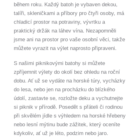
během roku. Každý batoh je vybaven dekou,
talíři, skleničkami a příbory pro čtyři osoby, má
chladicí prostor na potraviny, vývrtku a
praktický držák na láhev vína. Nezapomněli
jsme ani na prostor pro vaše osobní věci, takže
můžete vyrazit na výlet naprosto připraveni.
S našimi piknikovými batohy si můžete
zpříjemnit výlety do okolí bez ohledu na roční
dobu. Ať už se vydáte na horské túry, vycházky
do lesa, nebo jen na procházku do blízkého
údolí, zastavte se, rozložte deku a vychutnejte
si piknik v přírodě. Posedět s přáteli či rodinou
při skvělém jídle s výhledem na horské hřebeny
nebo lesní mýtinu bude zážitek, který oceníte
kdykoliv, ať už je léto, podzim nebo jaro.